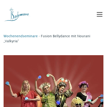
Zum
Inhalt
springen
Wochenendseminare
- Fusion Bellydance mit Nourani
„Valkyria“