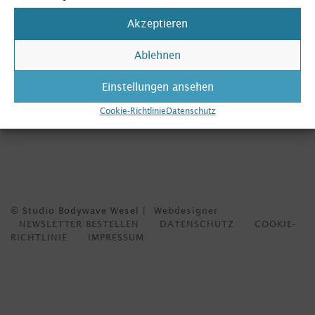
Akzeptieren
Ablehnen
Impro Tribal Bellydance Ensemble
„Fenrir“
Einstellungen ansehen
Cookie-Richtlinie
Datenschutz
© Studio Bodywave Wesel |
Webdesigner
NEWSLETTER BESTELLEN
DATENSCHUTZ
COOKIE-
RICHTLINIE
IMPRESSUM